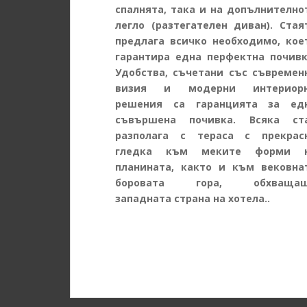
спалнята, така и на допълнително
легло (разтегателен диван). Стая
предлага всичко необходимо, кое
гарантира една перфектна почивк
Удобства, съчетани със съвремен
визия и модерни интериор
решения са гаранцията за ед
съвършена почивка. Всяка ст
разполага с тераса с прекрас
гледка към меките форми 
планината, както и към вековна
боровата гора, обхваща
западната страна на хотела..