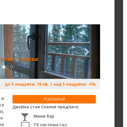
стая - спалня
до 5 нощувки: 76 лв. | над 5 нощувки: -5%
 и
РЕЗЕРВИРАЙ
са
Двойна стая Спалня
предлага:
),
Мини бар
но
на
TV система със