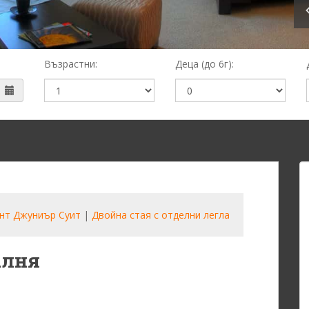
Възрастни:
Деца (до 6г):
нт Джуниър Суит
|
Двойна стая с отделни легла
алня