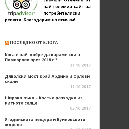
най-големия сайт за
потребителиски
ревюта. Благодарим на всички!
ПОСЛЕДНО ОТ БЛОГА
Кога е най-добре да караме ски в
Пампорово през 2018 г.?
31.10.2017
Дяволски мост край Ардино и Орлови
скали
11.10.2017
Широка лъка – Кратка разходка из
китното селце
03.10.2017
Ягодинската пещера и Буйновското
ждрело