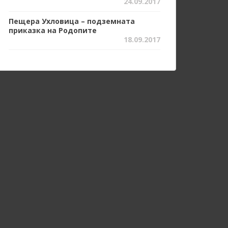
24.09.2017
Пещера Ухловица – подземната
приказка на Родопите
18.09.2017