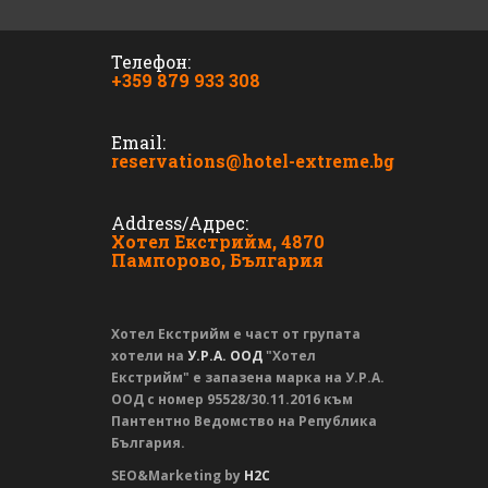
Телефон:
+359 879 933 308
Email:
reservations@hotel-extreme.bg
Address/Адрес:
Хотел Екстрийм, 4870
Пампорово, България
Хотел Екстрийм е част от групата
хотели на
У.Р.А. ООД
"Хотел
Екстрийм" е запазена марка на У.Р.А.
ООД с номер 95528/30.11.2016 към
Пантентно Ведомство на Република
България.
SEO&Marketing by
H2C