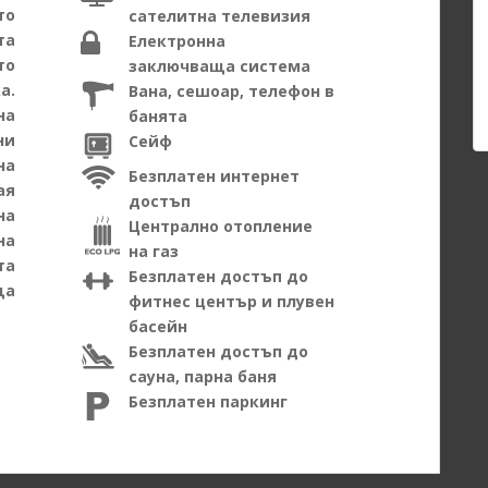
то
сателитна телевизия
та
Електронна
то
заключваща система
а.
Вана, сешоар, телефон в
на
банята
ни
Сейф
на
Безплатен интернет
ая
достъп
на
Централно отопление
на
на газ
та
Безплатен достъп до
ща
фитнес център и плувен
басейн
Безплатен достъп до
сауна, парна баня
Безплатен паркинг