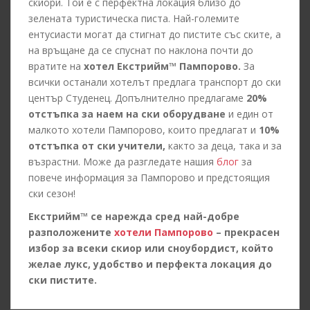
скиори. Той е с перфектна локация близо до
зелената туристическа писта. Най-големите
ентусиасти могат да стигнат до пистите със ските, а
на връщане да се спуснат по наклона почти до
вратите на
хотел Екстрийм™ Пампорово.
За
всички останали хотелът предлага транспорт до ски
център Студенец. Допълнително предлагаме
20%
отстъпка за наем на ски оборудване
и един от
малкото хотели Пампорово, които предлагат и
10%
отстъпка от ски учители,
както за деца, така и за
възрастни. Може да разгледате нашия
блог
за
повече информация за Пампорово и предстоящия
ски сезон!
Екстрийм™ се нарежда сред най-добре
разположените
хотели Пампорово
– прекрасен
избор за всеки скиор или сноубордист, който
желае лукс, удобство и перфекта локация до
ски пистите.