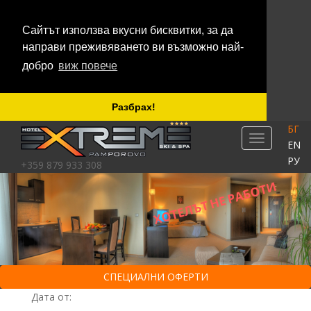
Сайтът използва вкусни бисквитки, за да
направи преживяването ви възможно най-
добро
виж повече
Разбрах!
БГ
TOGGLE NA
EN
РУ
+359 879 933 308
СПЕЦИАЛНИ ОФЕРТИ
Дата от: