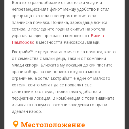
Богатото разнообразие от хотелски услуги и
непретенциозният флирт между удобство и стил
превръщат хотела в невероятно място за
планинска почивка. Почивка, зареждаща всички
сетива. В последните години екипът на хотела
управлява един прекрасен комплекс от
Вили в
Пампорово
в местността Райковски Ливади.
Екстрийм™ е предпочитано място за почивка, както
от семейства с малки деца, така и от компании
млади скиори. Близката му локация до ски пистите
прави избора за ски почивка в курота много
ограничен, а хотел Екстрийм™ е един от малкото
хотели, които могат да се похвалят със
съчетанието от лукс, пълна гама удобства и
перфектна локация. В комбинация с това тишината
и липсата на шум от околни заведения го прави
идеален избор.
Местоположение