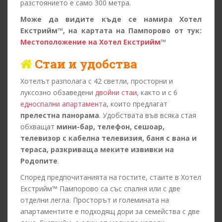
разстоянието е само 300 метра.
Може да видите къде се намира Хотел
Екстрийм™, на картата на Пампорово от тук:
Местоположение на Хотел Екстрийм
™
Стаи и удобства
Хотелът разполага с 42 светли, просторни и
луксозно обзаведени
двойни стаи
, както и с 6
едноспални апартаментa
, които предлагат
прелестна панорама
. Удобствата във всяка стая
обхващат
мини-бар, телефон, сешоар,
телевизор с кабелна телевизия, баня с вана и
тераса, разкриваща меките извивки на
Родопите
.
Според предпочитанията на гостите, стаите в Хотел
Екстрийм™ Пампорово са със спалня или с две
отделни легла. Просторът и големината на
апартаментите е подходящ дори за семейства с две