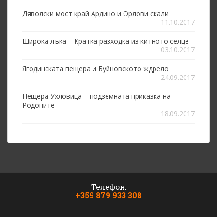
Дяволски мост край Ардино и Орлови скали
11.10.2017
Широка лъка – Кратка разходка из китното селце
03.10.2017
Ягодинската пещера и Буйновското ждрело
24.09.2017
Пещера Ухловица – подземната приказка на
Родопите
18.09.2017
Телефон:
+359 879 933 308