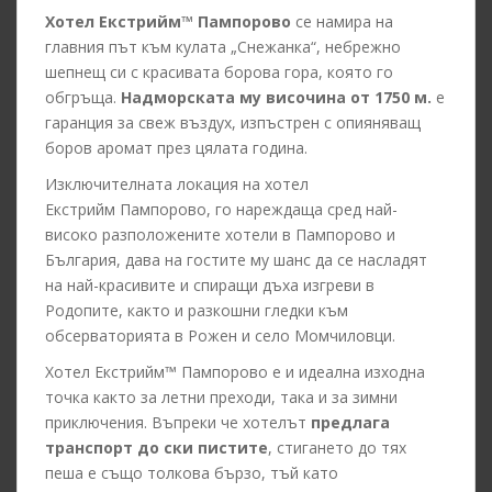
Хотел Екстрийм™ Пампорово
се намира на
главния път към кулата „Снежанка“, небрежно
шепнещ си с красивата борова гора, която го
обгръща.
Надморската му височина от 1750 м.
е
гаранция за свеж въздух, изпъстрен с опияняващ
боров аромат през цялата година.
Изключителната локация на хотел
Екстрийм Пампорово, го нареждаща сред най-
високо разположените хотели в Пампорово и
България, дава на гостите му шанс да се насладят
на най-красивите и спиращи дъха изгреви в
Родопите, както и разкошни гледки към
обсерваторията в Рожен и село Момчиловци.
Хотел Екстрийм™ Пампорово е и идеална изходна
точка както за летни преходи, така и за зимни
приключения. Въпреки че хотелът
предлага
транспорт до ски пистите
, стигането до тях
пеша е също толкова бързо, тъй като