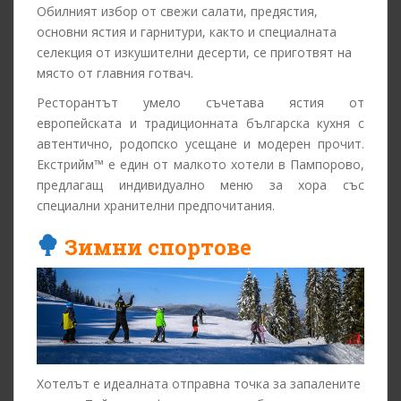
Обилният избор от свежи салати, предястия,
основни ястия и гарнитури, както и специалната
селекция от изкушителни десерти, се приготвят на
място от главния готвач.
Ресторантът умело съчетава ястия от
европейската и традиционната българска кухня с
автентично, родопско усещане и модерен прочит.
Екстрийм™ е един от малкото хотели в Пампорово,
предлагащ индивидуално меню за хора със
специални хранителни предпочитания.
Зимни спортове
Хотелът е идеалната отправна точка за запалените