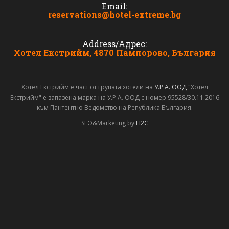
Email:
reservations@hotel-extreme.bg
Address/Адрес:
Хотел Екстрийм, 4870 Пампорово, България
Хотел Екстрийм е част от групата хотели на
У.Р.А. ООД
"Хотел
Екстрийм" е запазена марка на У.Р.А. ООД с номер 95528/30.11.2016
към Пантентно Ведомство на Република България.
SEO&Marketing by
H2C