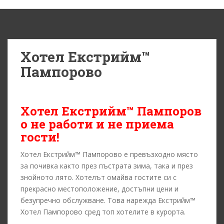
Хотел Екстрийм™
Пампорово
Хотел
Екстрийм™
Пампоров
о не работи и не приема
гости!
Хотел Екстрийм™ Пампорово е превъзходно място
за почивка както през пъстрата зима, така и през
знойното лято. Хотелът омайва гостите си с
прекрасно местоположение, достъпни цени и
безупречно обслужване. Това нарежда Екстрийм™
Хотел Пампорово сред топ хотелите в курорта.