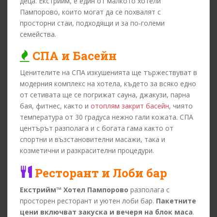
деца. Екстрийм, е един от малкото хотели
Пампорово, които могат да се похвалят с
просторни стаи, подходящи и за по-големи
семейства.
СПА и Басейн
Ценителите на СПА изкушенията ще тържествуват в
модерния комплекс на хотела, където за всяко едно
от сетивата ще се погрижат сауна, джакузи, парна
бая, фитнес, както и
отоплям закрит басейн
, чиято
температура от 30 градуса нежно гали кожата. СПА
центърът разполага и с богата гама както от
спортни и възстановителни масажи, така и
козметични и разкрасителни процедури.
Ресторант и Лоби бар
Екстрийм™ Хотел Пампорово
разполага с
просторен ресторант и уютен лоби бар.
Пакетните
цени включват закуска и вечеря на блок маса
.