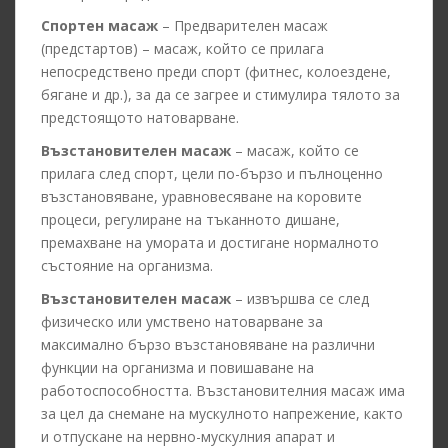
Спортен масаж
– Предварителен масаж
(предстартов) – масаж, който се прилага
непосредствено преди спорт (фитнес, колоездене,
бягане и др.), за да се загрее и стимулира тялото за
предстоящото натоварване.
Възстановителен масаж
– масаж, който се
прилага след спорт, цели по-бързо и пълноценно
възстановяване, уравновесяване на коровите
процеси, регулиране на тъканното дишане,
премахване на умората и достигане нормалното
състояние на организма.
Възстановителен масаж
– извършва се след
физическо или умствено натоварване за
максимално бързо възстановяване на различни
функции на организма и повишаване на
работоспособността. Възстановителния масаж има
за цел да снемане на мускулното напрежение, както
и отпускане на нервно-мускулния апарат и