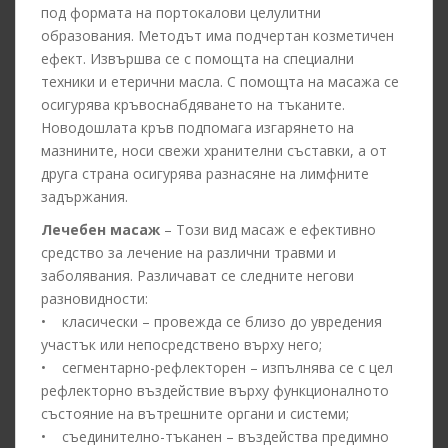
под формата на портокалови целулитни
образования. Методът има подчертан козметичен
ефект. Извършва се с помощта на специални
техники и етерични масла. С помощта на масажа се
осигурява кръвоснабдяването на тъканите.
Новодошлата кръв подпомага изгарянето на
мазнините, носи свежи хранителни съставки, а от
друга страна осигурява разнасяне на лимфните
задържания.
Лечебен масаж
– Този вид масаж е ефективно
средство за лечение на различни травми и
заболявания. Различават се следните негови
разновидности:
• класически – провежда се близо до увредения
участък или непосредствено върху него;
• сегментарно-рефлекторен – изпълнява се с цел
рефлекторно въздействие върху функционалното
състояние на вътрешните органи и системи;
• съединително-тъканен – въздейства предимно