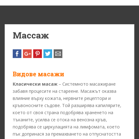
Массаж
Видове масажи
Класически масаж
– Системното масажиране
забавя процесите на стареене. Масажът оказва
влияние върху кожата, нервните рецептори и
кръвоносните съдове. Той разширява капилярите,
което от своя страна подобрява храненето на
тъканите, усилва се отока на венозна кръв,
подобрява се циркулацията на лимфомата, което
пък допринася за премахването на отпуснатостта