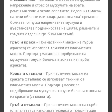
напрежение и стрес са мускулите на врата,
раменния пояс и около лопатките. Редовният масаж
на тези области или т.нар. „масажна яка“ премахва
болката, отпуска напрегнатите мускули и
възстановява подвижността на шията, раменете и
гръдния отдел на гръбначния стълб.
Гръб и крака
– При частичния масаж на гърба
(краката) се използват техники от класическия
масаж. Подходящ масаж за подобряване на
мускулния тонус и баланса в зоната на гърба
(краката).
Крака и стъпала
– При частичния масаж на
краката (стъпала) се използват техники от
класическия масаж. Подходящ масаж за
подобряване на мускулния тонус и баланса в зоната
на краката (стъпалата).
Гръб и стъпала
– При частичния масаж на гърба
(стъпалата) се използват техники от класическия