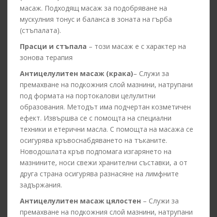
масаж. Подходящ масаж за подобряване на
мускулния тонус и баланса в зоната на гърба
(стъпалата).
Прасци и стъпала
– този масаж е с характер на
зонова терапия
Антицелулитен масаж (крака)
– Служи за
премахване на подкожния слой мазнини, натрупани
под формата на портокалови целулитни
образования. Методът има подчертан козметичен
ефект. Извършва се с помощта на специални
техники и етерични масла. С помощта на масажа се
осигурява кръвоснабдяването на тъканите.
Новодошлата кръв подпомага изгарянето на
мазнините, носи свежи хранителни съставки, а от
друга страна осигурява разнасяне на лимфните
задържания.
Антицелулитен масаж цялостен
– Служи за
премахване на подкожния слой мазнини, натрупани