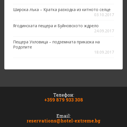
Широка лъка – Кратка разходка из китното селце
03.10.2017
Ягодинската пещера и Буйновското ждрело
24.09.2017
Пещера Ухловица – подземната приказка на
Родопите
18.09.2017
Телефон:
+359 879 933 308
Email:
reservations@hotel-extreme.bg