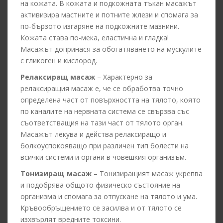
на кожата. В кожата и подкожната тъкан масажът
активизира мастните и потните жлези и спомага за
по-бързото изгаряне на подкожните мазнини.
Кожата става по-мека, еластична и гладка!
Масажът допринася за обогатяването на мускулите
с гликоген и кислород.
Релаксиращ масаж
– Характерно за
релаксиращия масаж е, че се обработва точно
определена част от повърхността на тялото, която
по каналите на нервната система се свързва със
съответстващия на тази част от тялото орган.
Масажът лекува и действа релаксиращо и
болкоуспокояващо при различен тип болести на
всички системи и органи в човешкия организъм.
Тонизиращ масаж
– Тонизиращият масаж укрепва
и подобрява общото физическо състояние на
организма и спомага за отпускане на тялото и ума.
Кръвообръщението се засилва и от тялото се
изхвърлят вредните токсини.