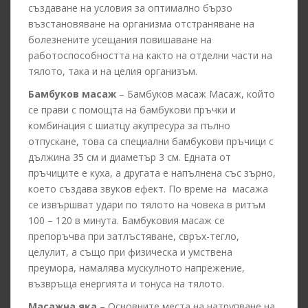
създаване на условия за оптимално бързо
възстановяване на организма отстраняване на
болезнените усещания повишаване на
работоспособността на както на отделни части на
тялото, така и на целия организъм.
Бамбуков масаж
– Бамбуков масаж Масаж, който
се прави с помощта на бамбукови пръчки и
комбинация с шиатцу акупресура за пълно
отпускане, това са специални бамбукови пръчици с
дължина 35 см и диаметър 3 см. Едната от
пръчиците е куха, а другата е напълнена със зърно,
което създава звуков ефект. По време на масажа
се извършват удари по тялото на човека в ритъм
100 – 120 в минута. Бамбуковия масаж се
препоръчва при затлъстяване, свръх-тегло,
целулит, а също при физическа и умствена
преумора, намалява мускулното напрежение,
възвръща енергията и тонуса на тялото.
Масажна яка
– Основните места на натрупване на