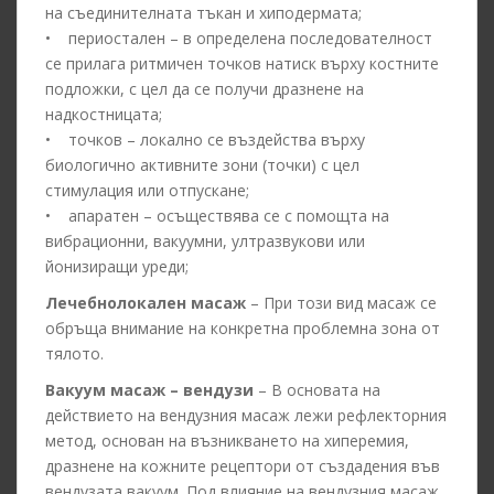
на съединителната тъкан и хиподермата;
• периостален – в определена последователност
се прилага ритмичен точков натиск върху костните
подложки, с цел да се получи дразнене на
надкостницата;
• точков – локално се въздейства върху
биологично активните зони (точки) с цел
стимулация или отпускане;
• апаратен – осъществява се с помощта на
вибрационни, вакуумни, ултразвукови или
йонизиращи уреди;
Лечебнолокален масаж
– При този вид масаж се
обръща внимание на конкретна проблемна зона от
тялото.
Вакуум масаж – вендузи
– В основата на
действието на вендузния масаж лежи рефлекторния
метод, основан на възникването на хиперемия,
дразнене на кожните рецептори от създадения във
вендузата вакуум. Под влияние на вендузния масаж