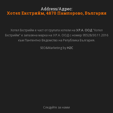
Address/Адрес:
Хотел Екстрийм, 4870 Пампорово, България
Хотел Екстрийм е част от групата хотели на
У.Р.А. ООД
"Хотел
Екстрийм" е запазена марка на У.Р.А. ООД с номер 95528/30.11.2016
към Пантентно Ведомство на Република България.
SEO&Marketing by
H2C
Следуйте за нами