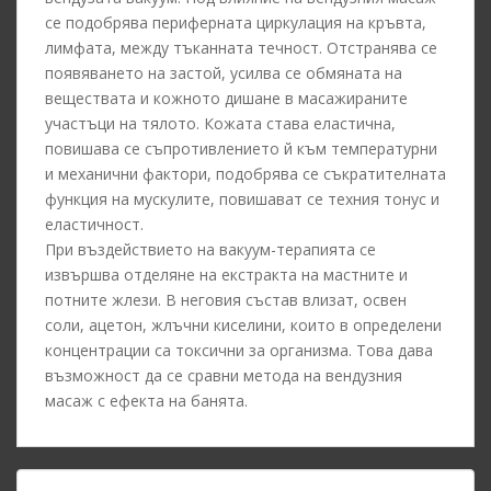
се подобрява периферната циркулация на кръвта,
лимфата, между тъканната течност. Отстранява се
появяването на застой, усилва се обмяната на
веществата и кожното дишане в масажираните
участъци на тялото. Кожата става еластична,
повишава се съпротивлението й към температурни
и механични фактори, подобрява се съкратителната
функция на мускулите, повишават се техния тонус и
еластичност.
При въздействието на вакуум-терапията се
извършва отделяне на екстракта на мастните и
потните жлези. В неговия състав влизат, освен
соли, ацетон, жлъчни киселини, които в определени
концентрации са токсични за организма. Това дава
възможност да се сравни метода на вендузния
масаж с ефекта на банята.