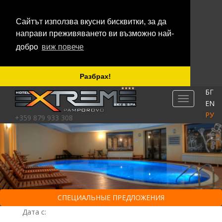
Сайтът използва вкусни бисквитки, за да
направи преживяването ви възможно най-
добро
виж повече
Разбрах!
БГ
TOGGLE NA
EN
РУ
+359 879 933 308
СПЕЦИАЛЬНЫЕ ПРЕДЛОЖЕНИЯ
Дата с: