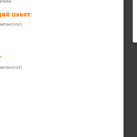
апией
ий пакет
ампанское)
т
ампанское)