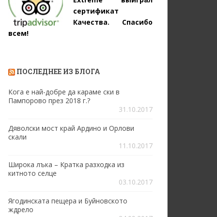
сертификат
Качества. Спасибо
всем!
ПОСЛЕДНЕЕ ИЗ БЛОГА
Кога е най-добре да караме ски в
Пампорово през 2018 г.?
31.10.2017
Дяволски мост край Ардино и Орлови
скали
11.10.2017
Широка лъка – Кратка разходка из
китното селце
03.10.2017
Ягодинската пещера и Буйновското
ждрело