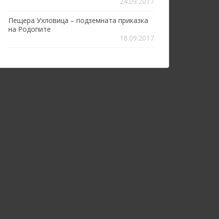
24.09.2017
Пещера Ухловица – подземната приказка
на Родопите
18.09.2017