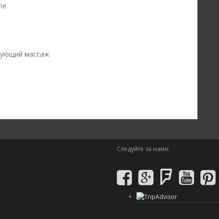
me
ирующий массаж
Следуйте за нами