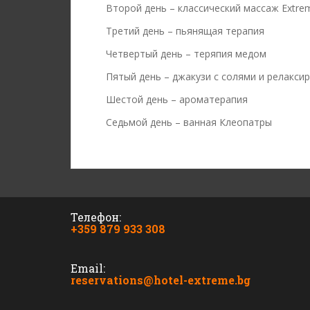
Второй день – классический массаж Extre
Третий день – пьянящая терапия
Четвертый день – теряпия медом
Пятый день – джакузи с солями и релакс
Шестой день – ароматерапия
Седьмой день – ванная Клеопатры
Телефон:
+359 879 933 308
Email:
reservations@hotel-extreme.bg